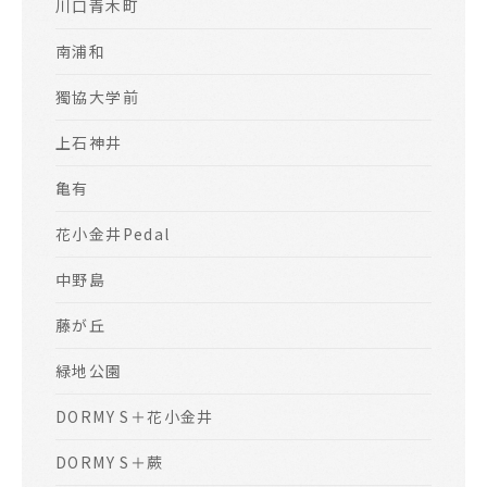
川口青木町
南浦和
獨協大学前
上石神井
亀有
花小金井Pedal
中野島
藤が丘
緑地公園
DORMY S＋花小金井
DORMY S＋蕨