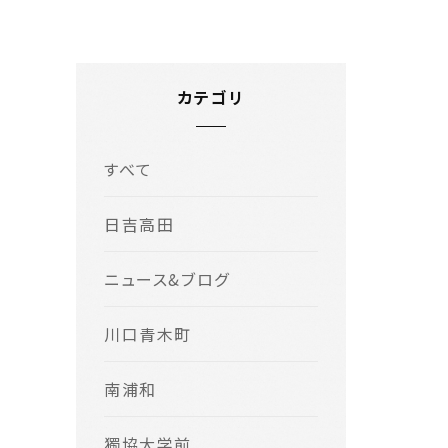
カテゴリ
すべて
日吉高田
ニュース&ブログ
川口青木町
南浦和
獨協大学前