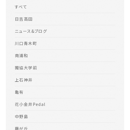
すべて
日吉高田
ニュース&ブログ
川口青木町
南浦和
獨協大学前
上石神井
亀有
花小金井Pedal
中野島
藤が丘