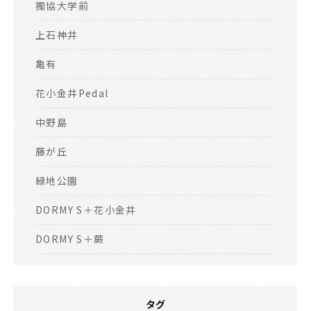
獨協大学前
上石神井
亀有
花小金井Pedal
中野島
藤が丘
緑地公園
DORMY S＋花小金井
DORMY S＋蕨
タグ