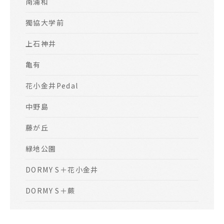
南浦和
獨協大学前
上石神井
亀有
花小金井Pedal
中野島
藤が丘
緑地公園
DORMY S＋花小金井
DORMY S＋蕨