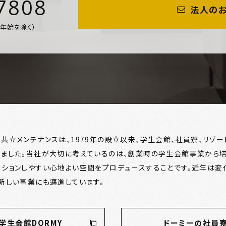
7808
法人の
年末年始を除く）
ち共立メンテナンスは、1979年の設立以来、学生会館、社員寮、リゾ
ました。
当社が大切に考えているのは、創業時の学生会館事業から培
ーションしやすい心地よい空間をプロデュースすることです。
近年は変
、新しい事業にも邁進しています。
学生会館DORMY
ドーミーの社員