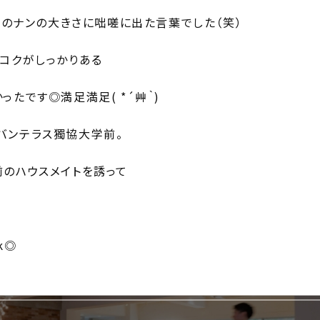
りのナンの大きさに咄嗟に出た言葉でした（笑）
コクがしっかりある
たです◎満足満足( *´艸｀)
バンテラス獨協大学前。
前のハウスメイトを誘って
k◎