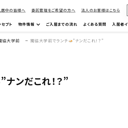
入居中の皆様へ
委託管理をご希望の方へ
法人のお客様はこちら
ンセプト
物件情報
ご入居までの流れ
よくある質問
入居者イ
獨協大学前
獨協大学前でランチ
”ナンだこれ！？”
”ナンだこれ！？”