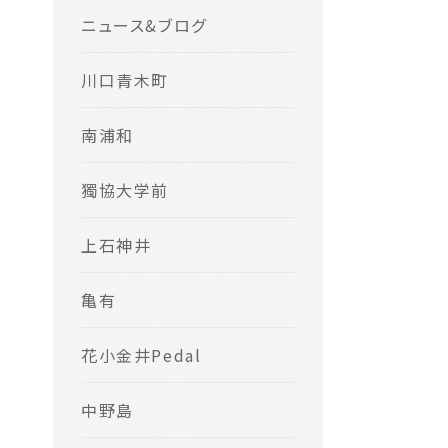
ニュース&ブログ
川口青木町
南浦和
獨協大学前
上石神井
亀有
花小金井Pedal
中野島