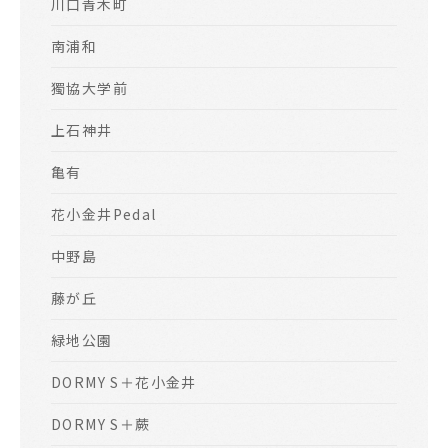
川口青木町
南浦和
獨協大学前
上石神井
亀有
花小金井Pedal
中野島
藤が丘
緑地公園
DORMY S＋花小金井
DORMY S＋蕨