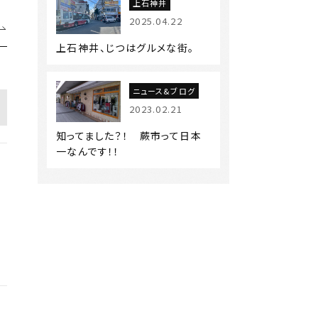
上石神井
2025.04.22
上石神井、じつはグルメな街。
ニュース&ブログ
2023.02.21
知ってました？！ 蕨市って日本
一なんです！！