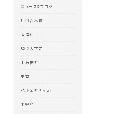
ニュース&ブログ
川口青木町
南浦和
獨協大学前
上石神井
亀有
花小金井Pedal
中野島