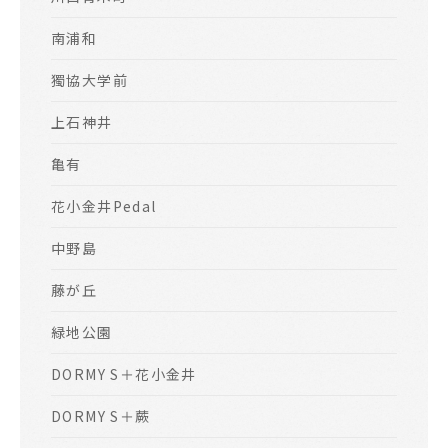
南浦和
獨協大学前
上石神井
亀有
花小金井Pedal
中野島
藤が丘
緑地公園
DORMY S＋花小金井
DORMY S＋蕨