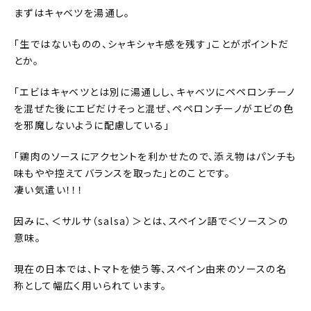
まずはキャベツを湯通し。
「生ではないものの、シャキシャキ感を残す」ことがポイントだ
とか。
「エビはキャベツとは別に湯通しし、キャベツにペペロンチーノ
を混ぜた後にエビだけそっと混ぜ、ペペロンチーノがエビの色
を邪魔しないように配慮している」
「鶏肉のソースにアクセントを利かせたので、添え物はパンチも
味もやや控えてバランスを取った」とのことです。
凄い気遣い！！！
因みに、＜サルサ（
salsa
）＞とは、スペイン語で＜ソース＞の
意味。
現在の日本では、トマトを使う等、スペイン由来のソースの名
称として幅広く用いられています。