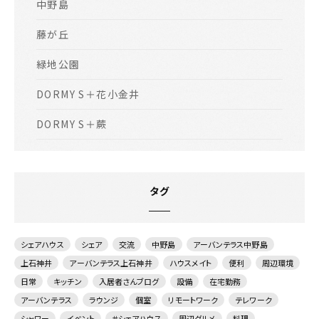
中野島
藤が丘
緑地公園
DORMY S＋花小金井
DORMY S＋蕨
タグ
シェアハウス
シェア
交流
中野島
アーバンテラス中野島
上石神井
アーバンテラス上石神井
ハウスメイト
便利
周辺環境
日常
キッチン
入居者さんブログ
設備
在宅勤務
アーバンテラス
ラウンジ
個室
リモートワーク
テレワーク
シャワー
イベント
＃シェアハウス
周辺グルメ
料理