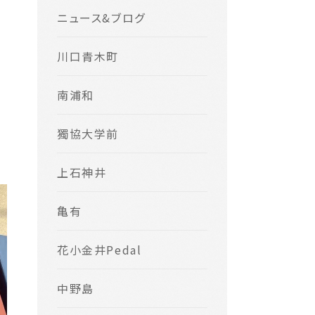
ニュース&ブログ
川口青木町
南浦和
獨協大学前
上石神井
亀有
花小金井Pedal
中野島