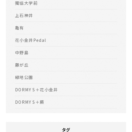
獨協大学前
上石神井
亀有
花小金井Pedal
中野島
藤が丘
緑地公園
DORMY S＋花小金井
DORMY S＋蕨
タグ