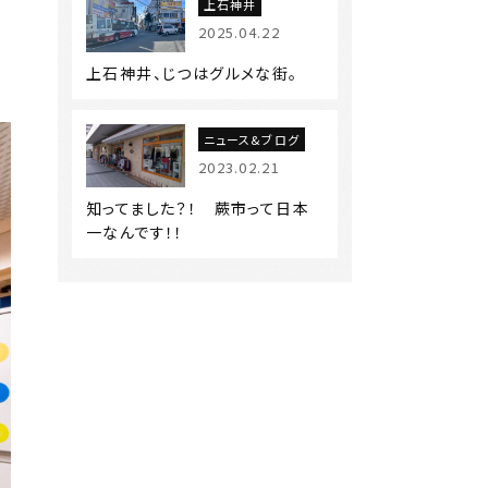
上石神井
2025.04.22
」
上石神井、じつはグルメな街。
ニュース&ブログ
2023.02.21
知ってました？！ 蕨市って日本
一なんです！！