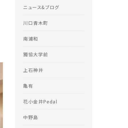
ニュース&ブログ
川口青木町
南浦和
獨協大学前
上石神井
亀有
花小金井Pedal
中野島