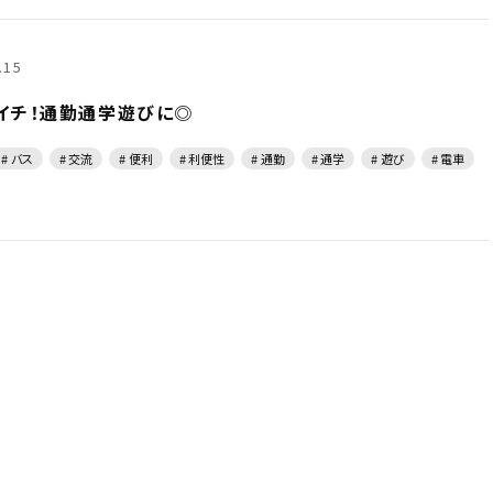
.15
イチ！通勤通学遊びに◎
# バス
# 交流
# 便利
# 利便性
# 通勤
# 通学
# 遊び
# 電車