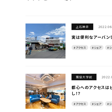
2022.06
上石神井
実は便利なアーバン
# アクセス
# シェア
# 
2022.
獨協大学前
都心へのアクセスは
し！？
# アクセス
# シェア
# 