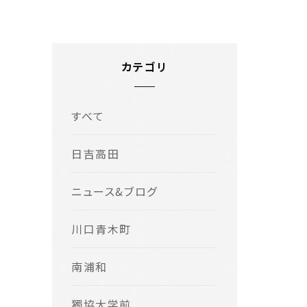
カテゴリ
すべて
日吉高田
ニュース&ブログ
川口青木町
南浦和
獨協大学前