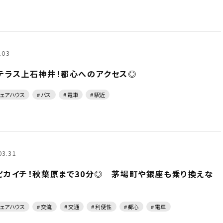
.03
テラス上石神井！都心へのアクセス◎
シェアハウス
# バス
# 電車
# 駅近
03.31
ピカイチ！秋葉原まで30分◎ 茅場町や銀座も乗り換えな
シェアハウス
# 交流
# 交通
# 利便性
# 都心
# 電車