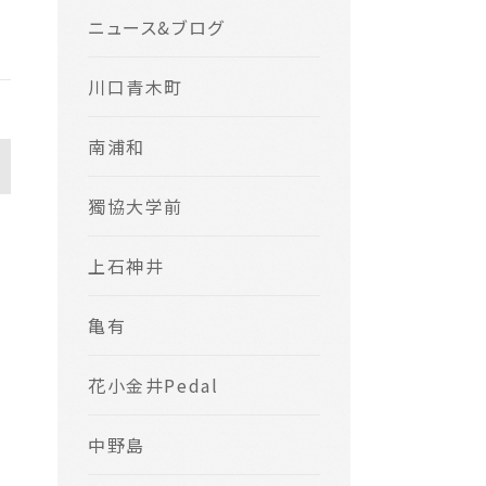
ニュース&ブログ
川口青木町
南浦和
獨協大学前
上石神井
亀有
花小金井Pedal
中野島