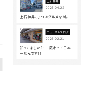
上石神井
2025.04.22
上石神井、じつはグルメな街。
ニュース&ブログ
2023.02.21
知ってました？！ 蕨市って日本
一なんです！！