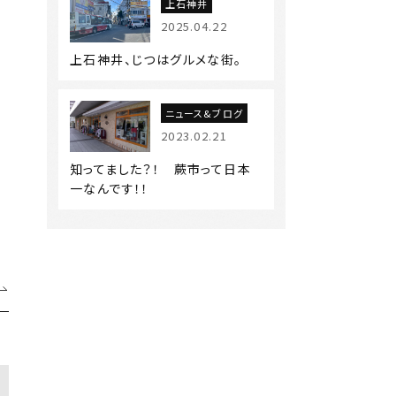
上石神井
2025.04.22
上石神井、じつはグルメな街。
ニュース&ブログ
2023.02.21
知ってました？！ 蕨市って日本
一なんです！！