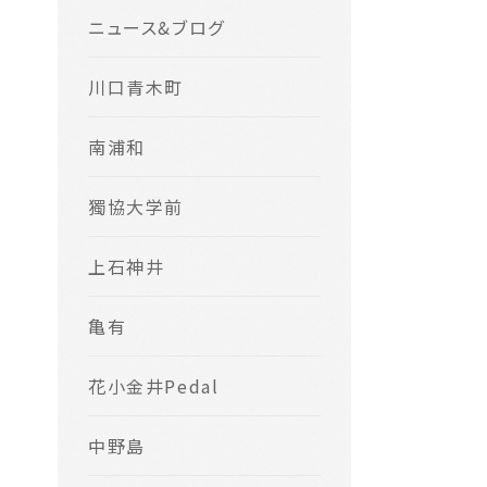
ニュース&ブログ
川口青木町
南浦和
獨協大学前
上石神井
亀有
花小金井Pedal
中野島