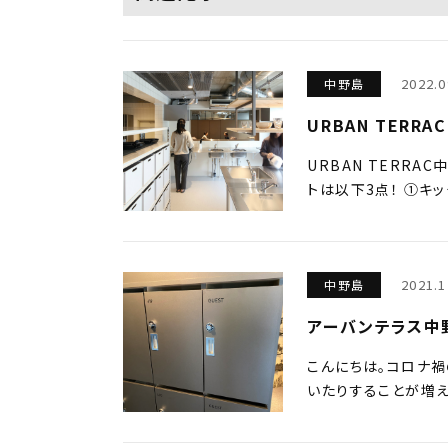
2022.0
中野島
URBAN TER
URBAN TERR
トは以下3点！ ①キ
2021.1
中野島
アーバンテラス中
こんにちは。コロナ
いたりすることが増え