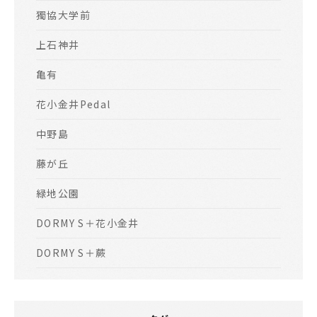
獨協大学前
上石神井
亀有
花小金井Pedal
中野島
藤が丘
緑地公園
DORMY S＋花小金井
DORMY S＋蕨