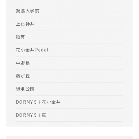
獨協大学前
上石神井
亀有
花小金井Pedal
中野島
藤が丘
緑地公園
DORMY S＋花小金井
DORMY S＋蕨