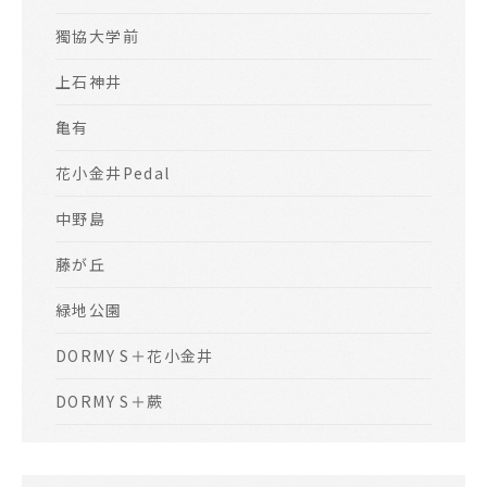
獨協大学前
上石神井
亀有
花小金井Pedal
中野島
藤が丘
緑地公園
DORMY S＋花小金井
DORMY S＋蕨