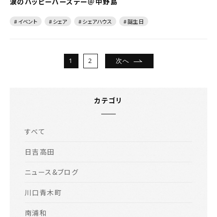
涙のハッピーバースデー＠中野島
# イベント
# シェア
# シェアハウス
# 誕生日
1
2
次へ
カテゴリ
すべて
日吉高田
ニュース&ブログ
川口青木町
南浦和