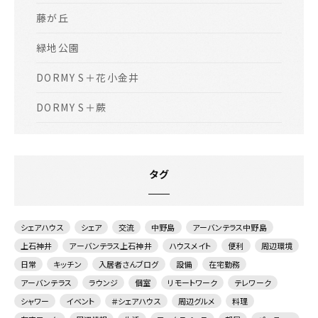
藤が丘
緑地公園
DORMY S＋花小金井
DORMY S＋蕨
タグ
シェアハウス
シェア
交流
中野島
アーバンテラス中野島
上石神井
アーバンテラス上石神井
ハウスメイト
便利
周辺環境
日常
キッチン
入居者さんブログ
設備
在宅勤務
アーバンテラス
ラウンジ
個室
リモートワーク
テレワーク
シャワー
イベント
＃シェアハウス
周辺グルメ
料理