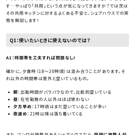
す…やっぱり「共用」という点が気になってきますか？では次は
その共用キッチンに対するよくある不安と、シェアハウスでの実
態を解説します！
Q1：使いたいときに使えないのでは？
A1：時間帯を工夫すれば問題なし!
確かに、夕食時（18〜20時頃）は混み合うことがあります。そ
れ以外の時間帯は意外と空いているもの。
朝
：出勤時間がバラバラなので、比較的空いている
昼
：在宅勤務の人以外はほぼ使わない
夕方早め
：17時頃はまだ空いていることが多い
夜遅め
：21時以降は落ち着いてくる
また、コンロが複数台あるシェアハウスなら、
同時に複数人が