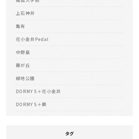
獨協大学前
上石神井
亀有
花小金井Pedal
中野島
藤が丘
緑地公園
DORMY S＋花小金井
DORMY S＋蕨
タグ