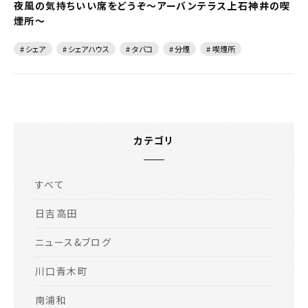
夜風の気持ちいい席をどうぞ～アーバンテラス上石神井の喫
煙所～
# シェア
# シェアハウス
# タバコ
# 分煙
# 喫煙所
カテゴリ
すべて
日吉高田
ニュース&ブログ
川口青木町
南浦和