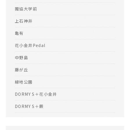
獨協大学前
上石神井
亀有
花小金井Pedal
中野島
藤が丘
緑地公園
DORMY S＋花小金井
DORMY S＋蕨